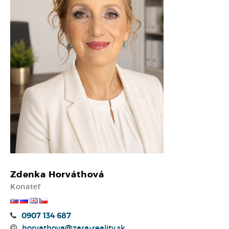
Zdenka Horváthová
Konateľ
0907 134 687
horvathova@zara-reality.sk