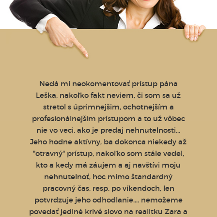
tékou,
Nedá mi neokomentovať prístup pána
Chce
ovej
Leška, nakoľko fakt neviem, či som sa už
Horváth
denka
stretol s úprimnejšim, ochotnejším a
ľudský
ite
profesionálnejšim prístupom a to už vôbec
pri pr
ĎAKUJEM
nie vo veci, ako je predaj nehnutelnosti...
pocit
vašu
Jeho hodne aktívny, ba dokonca niekedy až
všetko
"otravný" prístup, nakoľko som stále vedel,
láskav
kto a kedy má záujem a aj navštívi moju
tímu z
nehnutelnoť, hoc mimo štandardný
Ķoš
pracovný čas, resp. po víkendoch, len
potvrdzuje jeho odhodlanie.... nemožeme
povedať jediné krivé slovo na realitku Zara a