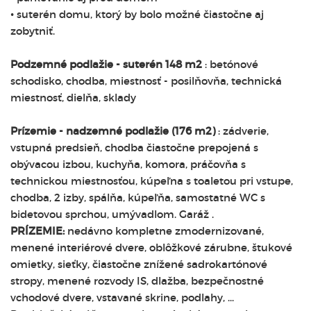
• suterén domu, ktorý by bolo možné čiastočne aj
zobytniť.
Podzemné podlažie - suterén 148 m2
: betónové
schodisko, chodba, miestnosť - posilňovňa, technická
miestnosť, dielňa, sklady
Prízemie - nadzemné podlažie (176 m2)
: zádverie,
vstupná predsieň, chodba čiastočne prepojená s
obývacou izbou, kuchyňa, komora, práčovňa s
technickou miestnosťou, kúpeľna s toaletou pri vstupe,
chodba, 2 izby, spálňa, kúpeľňa, samostatné WC s
bidetovou sprchou, umývadlom. Garáž .
PRÍZEMIE:
nedávno kompletne zmodernizované,
menené interiérové dvere, oblôžkové zárubne, štukové
omietky, sieťky, čiastočne znížené sadrokartónové
stropy, menené rozvody IS, dlažba, bezpečnostné
vchodové dvere, vstavané skrine, podlahy, ...