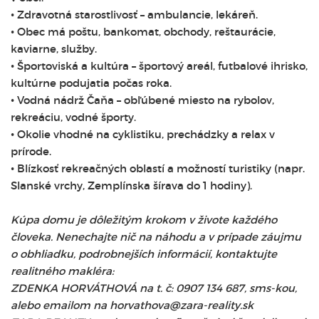
• Zdravotná starostlivosť – ambulancie, lekáreň.
• Obec má poštu, bankomat, obchody, reštaurácie,
kaviarne, služby.
• Športoviská a kultúra – športový areál, futbalové ihrisko,
kultúrne podujatia počas roka.
• Vodná nádrž Čaňa – obľúbené miesto na rybolov,
rekreáciu, vodné športy.
• Okolie vhodné na cyklistiku, prechádzky a relax v
prírode.
• Blízkosť rekreačných oblastí a možností turistiky (napr.
Slanské vrchy, Zemplínska šírava do 1 hodiny).
Kúpa domu je dôležitým krokom v živote každého
človeka. Nenechajte nič na náhodu a v prípade záujmu
o obhliadku, podrobnejších informácií, kontaktujte
realitného makléra:
ZDENKA HORVÁTHOVÁ na t. č: 0907 134 687, sms-kou,
alebo emailom na horvathova@zara-reality.sk