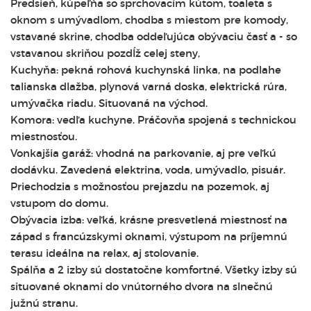
Predsieň, kúpeľňa so sprchovacím kútom, toaleta s
oknom s umývadlom, chodba s miestom pre komody,
vstavané skrine, chodba oddeľujúca obývaciu časť a - so
vstavanou skriňou pozdĺž celej steny,
Kuchyňa: pekná rohová kuchynská linka, na podlahe
talianska dlažba, plynová varná doska, elektrická rúra,
umývačka riadu. Situovaná na východ.
Komora: vedľa kuchyne. Práčovňa spojená s technickou
miestnosťou.
Vonkajšia garáž: vhodná na parkovanie, aj pre veľkú
dodávku. Zavedená elektrina, voda, umývadlo, pisuár.
Priechodzia s možnosťou prejazdu na pozemok, aj
vstupom do domu.
Obývacia izba: veľká, krásne presvetlená miestnosť na
západ s francúzskymi oknami, výstupom na príjemnú
terasu ideálna na relax, aj stolovanie.
Spálňa a 2 izby sú dostatočne komfortné. Všetky izby sú
situované oknami do vnútorného dvora na slnečnú
južnú stranu.