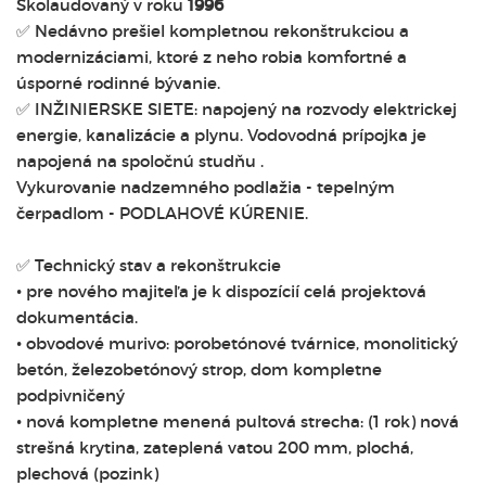
Skolaudovaný v roku
1996
✅ Nedávno prešiel kompletnou rekonštrukciou a
modernizáciami, ktoré z neho robia komfortné a
úsporné rodinné bývanie.
✅ INŽINIERSKE SIETE: napojený na rozvody elektrickej
energie, kanalizácie a plynu. Vodovodná prípojka je
napojená na spoločnú studňu .
Vykurovanie nadzemného podlažia - tepelným
čerpadlom - PODLAHOVÉ KÚRENIE.
✅ Technický stav a rekonštrukcie
• pre nového majiteľa je k dispozícií celá projektová
dokumentácia.
• obvodové murivo: porobetónové tvárnice, monolitický
betón, železobetónový strop, dom kompletne
podpivničený
• nová kompletne menená pultová strecha: (1 rok) nová
strešná krytina, zateplená vatou 200 mm, plochá,
plechová (pozink)