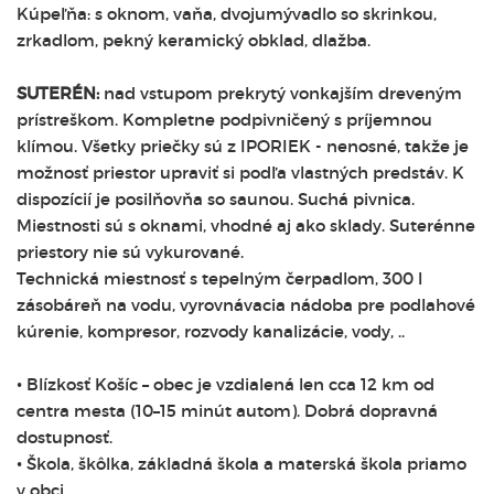
Kúpeľňa: s oknom, vaňa, dvojumývadlo so skrinkou,
zrkadlom, pekný keramický obklad, dlažba.
SUTERÉN:
nad vstupom prekrytý vonkajším dreveným
prístreškom. Kompletne podpivničený s príjemnou
klímou. Všetky priečky sú z IPORIEK - nenosné, takže je
možnosť priestor upraviť si podľa vlastných predstáv. K
dispozícií je posilňovňa so saunou. Suchá pivnica.
Miestnosti sú s oknami, vhodné aj ako sklady. Suterénne
priestory nie sú vykurované.
Technická miestnosť s tepelným čerpadlom, 300 l
zásobáreň na vodu, vyrovnávacia nádoba pre podlahové
kúrenie, kompresor, rozvody kanalizácie, vody, ..
• Blízkosť Košíc – obec je vzdialená len cca 12 km od
centra mesta (10–15 minút autom). Dobrá dopravná
dostupnosť.
• Škola, škôlka, základná škola a materská škola priamo
v obci.