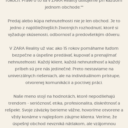
rokoch. Práve o to sa v ZARA Reality usilujeme pri každom
jednom obchode.**
Predaj alebo kúpa nehnuteľnosti nie je len obchod. Je to
jedno z najdôležitejších životných rozhodnutí, ktoré si
vyžaduje skúsenosti, odbornosť a predovšetkým dôveru.
V ZARA Reality už viac ako 15 rokov pomáhame ľuďom
bezpečne a úspešne predávať, kupovať a prenajímať
nehnuteľnosti. Každý klient, každá nehnuteľnosť a každý
príbeh sú pre nás jedinečné. Preto nestaviame na
univerzálnych riešeniach, ale na individuálnom prístupe,
otvorenej komunikácii a poctivej práci.
Naše meno stojí na hodnotách, ktoré nepodliehajú
trendom - serióznosť, etika, profesionalita, diskrétnosť a
rešpekt. Svoje záväzky berieme vážne, hovoríme otvorene a
vždy konáme v najlepšom záujme klienta. Veríme, že
úspešný obchod nevzniká nátlakom, ale vzájomnou