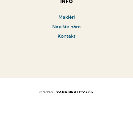
INFO
Makléri
Napíšte nám
Kontakt
© 2026 -
ZARA REALITY s.r.o.
Pražská 4, Košice 040 11, Tel.: , E-mail: zara@zara-reality.sk
Prepnúť na verziu pre počítače