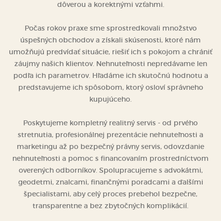
dôverou a korektnými vzťahmi.
Počas rokov praxe sme sprostredkovali množstvo
úspešných obchodov a získali skúsenosti, ktoré nám
umožňujú predvídať situácie, riešiť ich s pokojom a chrániť
záujmy našich klientov. Nehnuteľnosti nepredávame len
podľa ich parametrov. Hľadáme ich skutočnú hodnotu a
predstavujeme ich spôsobom, ktorý osloví správneho
kupujúceho.
Poskytujeme kompletný realitný servis - od prvého
stretnutia, profesionálnej prezentácie nehnuteľnosti a
marketingu až po bezpečný právny servis, odovzdanie
nehnuteľnosti a pomoc s financovaním prostredníctvom
overených odborníkov. Spolupracujeme s advokátmi,
geodetmi, znalcami, finančnými poradcami a ďalšími
špecialistami, aby celý proces prebehol bezpečne,
transparentne a bez zbytočných komplikácií.