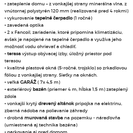
• zateplenie domu – z vonkajšej strany minerálna vlna, z
vnútornej polystyrén 120 mm (realizované pred 4 rokmi)
• vykurovanie
tepelné čerpadlo
(1 ročné)
• zavedená optika
• 2 x Fancoil, zariadenie, ktoré pripomína klimatizáciu,
avšak je napojené na tepelné čerpadlo a využíva jeho
možnosť vodu ohrievať a chladiť.
•
terasa
výstup obývacej izby, úložný priestor pod
terasou
• kvalitné plastové okná (5-ročné, trojsklo) so zrkadlovou
fóliou z vonkajšej strany. Sieťky na oknách.
• veľká
GARÁŽ
( 7x 4,5 m)
• exteriérový
bazén
(priemer 4 m, hĺbka 1,5 m) zateplený
zdola
• vonkajší krytý
drevený altánok
pripojka na elektrinu,
zberná nádoba na polievanie záhrady
• drobná
murovaná stavba
na pozemku - náraďovňa
(umiestnená aj technika bazéna)
• parkovanie aj pred domom