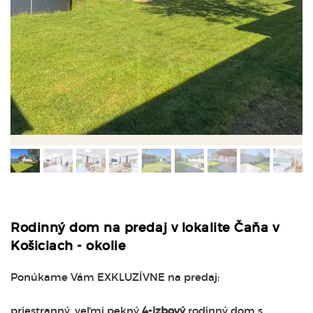
Rodinný dom na predaj v lokalite Čaňa v
Košiciach - okolie
Ponúkame Vám EXKLUZÍVNE na predaj:
priestranný, veľmi pekný
4-izbový
rodinný dom s