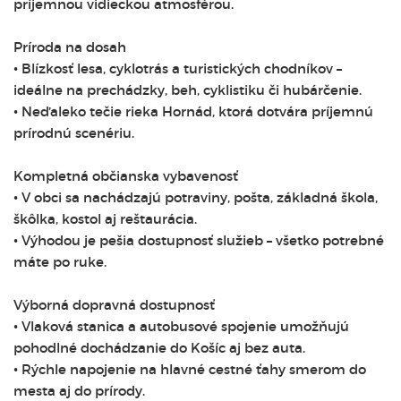
príjemnou vidieckou atmosférou.
Príroda na dosah
• Blízkosť lesa, cyklotrás a turistických chodníkov –
ideálne na prechádzky, beh, cyklistiku či hubárčenie.
• Neďaleko tečie rieka Hornád, ktorá dotvára príjemnú
prírodnú scenériu.
Kompletná občianska vybavenosť
• V obci sa nachádzajú potraviny, pošta, základná škola,
škôlka, kostol aj reštaurácia.
• Výhodou je pešia dostupnosť služieb – všetko potrebné
máte po ruke.
Výborná dopravná dostupnosť
• Vlaková stanica a autobusové spojenie umožňujú
pohodlné dochádzanie do Košíc aj bez auta.
• Rýchle napojenie na hlavné cestné ťahy smerom do
mesta aj do prírody.