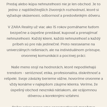
Predaj alebo kúpa nehnuteľnosti nie je len obchod. Je to
jedno z najdôležitejších životných rozhodnutí, ktoré si
vyžaduje skúsenosti, odbornosť a predovšetkým dôveru.
V ZARA Reality už viac ako 15 rokov pomáhame ľuďom
bezpečne a úspešne predávať, kupovať a prenajímať
nehnuteľnosti. Každý klient, každá nehnuteľnosť a každý
príbeh sú pre nás jedinečné. Preto nestaviame na
univerzálnych riešeniach, ale na individuálnom prístupe,
otvorenej komunikácii a poctivej práci.
Naše meno stojí na hodnotách, ktoré nepodliehajú
trendom - serióznosť, etika, profesionalita, diskrétnosť a
rešpekt. Svoje záväzky berieme vážne, hovoríme otvorene a
vždy konáme v najlepšom záujme klienta. Veríme, že
úspešný obchod nevzniká nátlakom, ale vzájomnou
dôverou a korektnými vzťahmi.