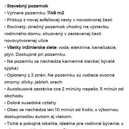
•
Stavebný pozemok
• Výmera pozemku:
1149 m2
• Prístup z novej asfaltovej cesty v novootvorej časti
• Rovinatý, slnečný pozemok vhodný na výstavbu
rodinného domu, situovaný v zastavanej časti
novovytvorenej ulice
•
Všetky inžinierske siete
: voda, elektrina, kanalizácia,
plyn. Dostupné pri pozemku.
• Na pozemlu sa nachádza kamenná stavba( bývalá
sýpka)
• Oplotený z 3 strán. Na pozemku sú rodiace ovocné
stromy: slivky, jabloň, orech
• Autobusová zastávka cca 2 minúty napešo, 5 minút od
obchodu
• Dobré susedské vzťahy
• Obec sa nachádza len 10 minút od Košíc, s výbornou
dostupnosťou autom aj vlakom.
• Tichá a pokojná lokalita, ideálna pre rodinné bývanie, s