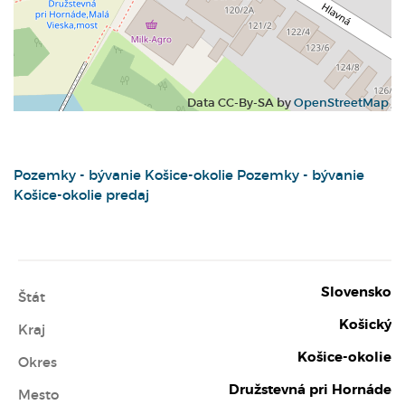
Data CC-By-SA by
OpenStreetMap
Pozemky - bývanie
Košice-okolie
Pozemky - bývanie
Košice-okolie predaj
Slovensko
Štát
Košický
Kraj
Košice-okolie
Okres
Družstevná pri Hornáde
Mesto