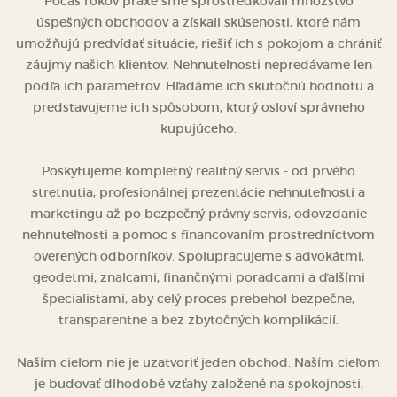
Počas rokov praxe sme sprostredkovali množstvo
úspešných obchodov a získali skúsenosti, ktoré nám
umožňujú predvídať situácie, riešiť ich s pokojom a chrániť
záujmy našich klientov. Nehnuteľnosti nepredávame len
podľa ich parametrov. Hľadáme ich skutočnú hodnotu a
predstavujeme ich spôsobom, ktorý osloví správneho
kupujúceho.
Poskytujeme kompletný realitný servis - od prvého
stretnutia, profesionálnej prezentácie nehnuteľnosti a
marketingu až po bezpečný právny servis, odovzdanie
nehnuteľnosti a pomoc s financovaním prostredníctvom
overených odborníkov. Spolupracujeme s advokátmi,
geodetmi, znalcami, finančnými poradcami a ďalšími
špecialistami, aby celý proces prebehol bezpečne,
transparentne a bez zbytočných komplikácií.
Naším cieľom nie je uzatvoriť jeden obchod. Naším cieľom