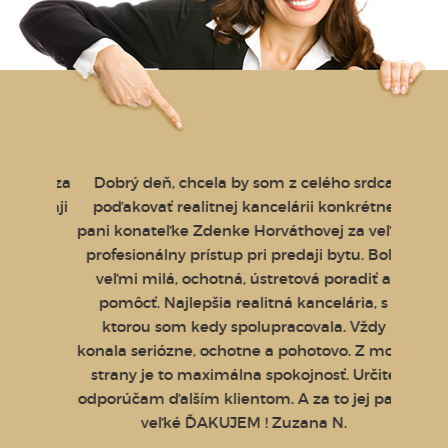
kovi za
Dobrý deň, chcela by som z celého srdca
Profe
predaji
poďakovať realitnej kancelárii konkrétne
služby
milý,
pani konateľke Zdenke Horváthovej za veľmi
 Zara
profesionálny prístup pri predaji bytu. Bola
veľmi milá, ochotná, ústretová poradiť a
pomôcť. Najlepšia realitná kancelária, s
ktorou som kedy spolupracovala. Vždy
konala seriózne, ochotne a pohotovo. Z mojej
strany je to maximálna spokojnosť. Určite
odporúčam ďalším klientom. A za to jej patrí
veľké ĎAKUJEM ! Zuzana N.