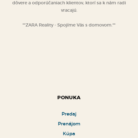
je budovať dlhodobé vzťahy založené na spokojnosti,
dôvere a odporúčaniach klientov, ktorí sa k nám radi
vracajú.
**ZARA Reality - Spojíme Vás s domovom.**
PONUKA
Predaj
Prenájom