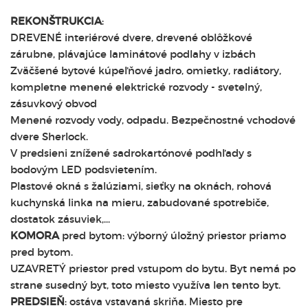
REKONŠTRUKCIA
:
DREVENÉ interiérové dvere, drevené oblôžkové
zárubne, plávajúce laminátové podlahy v izbách
Zväčšené bytové kúpeľňové jadro, omietky, radiátory,
kompletne menené elektrické rozvody - svetelný,
zásuvkový obvod
Menené rozvody vody, odpadu. Bezpečnostné vchodové
dvere Sherlock.
V predsieni znížené sadrokartónové podhľady s
bodovým LED podsvietením.
Plastové okná s žalúziami, sieťky na oknách, rohová
kuchynská linka na mieru, zabudované spotrebiče,
dostatok zásuviek,...
KOMORA
pred bytom: výborný úložný priestor priamo
pred bytom.
UZAVRETÝ priestor pred vstupom do bytu. Byt nemá po
strane susedný byt, toto miesto využíva len tento byt.
PREDSIEŇ
: ostáva vstavaná skriňa. Miesto pre