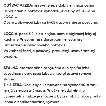
OBÝVACIA IZBA
: presvetlená, s dobrými možnosťami
usporiadania nábytku. Výhodou je druhý VÝSTUP na
LOGGIU.
Dvere z obývacej izby sú kvôli úspore miesta posuvné.
LOGGIA
: pozdĺž 2 izieb, z výstupom z obývacej izby aj
kuchyne Priestranná s dostatkom miesta pre
umiestnenie balkónového nábytku.
Vo vrchnej časti je posuvný, presklený, uzatvárateľný
systém.
SPALŇA
: momentálne sa využíva ako spálňa izba
susediaca s obývacou izbou v ktorej ostáva rohová
skriňa.
1. + 2. IZBA
: Obe izby sú situované na východnú stranu,
majú samostatný vstup. Priečka medzi nimi je
vyberateľná, takže je možné z bytu urobiť 3 izbový byt s
izbou o nadštandardnej výmere.