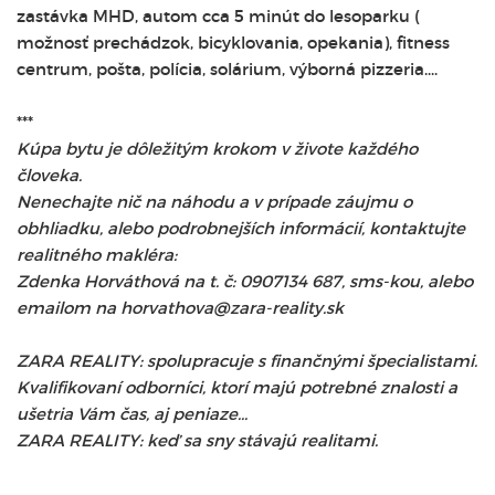
zastávka MHD, autom cca 5 minút do lesoparku (
možnosť prechádzok, bicyklovania, opekania), fitness
centrum, pošta, polícia, solárium, výborná pizzeria....
***
Kúpa bytu je dôležitým krokom v živote každého
človeka.
Nenechajte nič na náhodu a v prípade záujmu o
obhliadku, alebo podrobnejších informácií, kontaktujte
realitného makléra:
Zdenka Horváthová na t. č: 0907134 687, sms-kou, alebo
emailom na horvathova@zara-reality.sk
ZARA REALITY: spolupracuje s finančnými špecialistami.
Kvalifikovaní odborníci, ktorí majú potrebné znalosti a
ušetria Vám čas, aj peniaze...
ZARA REALITY: keď sa sny stávajú realitami.