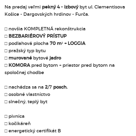
Na predaj veľmi
pekný 4 - izbový
byt ul. Clementisova
Košice - Dargovských hrdinov - Furča.
□ novšia KOMPLETNÁ rekonštrukcia
□
BEZBARIÉROVÝ PRÍSTUP
□ podlahová plocha
70 m² + LOGGIA
□ pražský typ bytu
□
murované
bytové
jadro
□
KOMORA
pred bytom + priestor pred bytom na
spoločnej chodbe
□ nachádza sa na
2
/7
posch.
□ osobné vlastníctvo
□ slnečný, teplý byt
□ pivnica
□ kočikáreň
□ energetický certifikát B