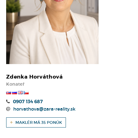
Zdenka Horváthová
Konateľ
0907 134 687
horvathova@zara-reality.sk
MAKLÉR MÁ 35 PONÚK