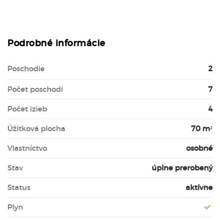
Podrobné informácie
Poschodie
2
Počet poschodí
7
Počet izieb
4
Úžitková plocha
70 m²
Vlastníctvo
osobné
Stav
úplne prerobený
Status
aktívne
Plyn