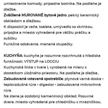
umiestnenie komody, prípadne botníka. Na podlahe je
dlažba.
Zväčšené MUROVANÉ bytové jadro
: pekný keramický
obkladom a dlažbou.
K dispozícií je vaňa, toaleta, umývadlo so skrinkou,
prípojka a miesto vyhradené pre väčšiu práčku a
sušičku
Funkčné odsávanie, menené stupačky.
KUCHYŇA
: kuchyňa je rozumne rozvrhnutá z hľadiska
funkčnosti. VÝSTUP na LOGGIU
Kuchynská linka v tvare L vyrobená na mieru s
dostatkom úložného priestoru. Na podlahe je dlažba..
Zabudované vstavané spotrebiče
: plynová varná doska •
teplovzdušná rúra • digestor • zabudovaná mikrovlnná
rúra.
Na stene je ozdobný kameninový obklad. Posuvné
dvere, miesto vyhradené pre chladničku s mrazničkou.