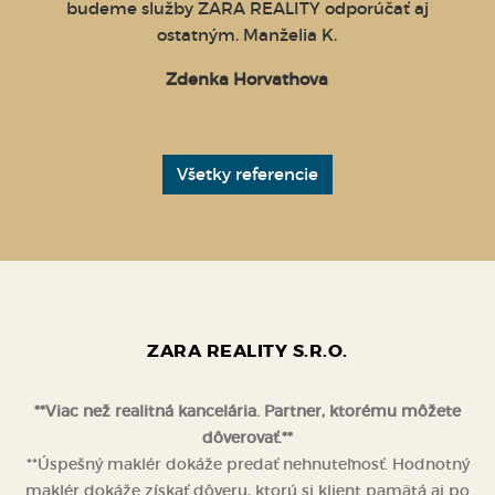
dou
budeme služby ZARA REALITY odporúčať aj
 keď to
ostatným. Manželia K.
a p.
Zdenka Horvathova
za túto
adne
ieť pri
sela od
Všetky referencie
dajcov.
etkých
vaných
h s
enku
žitejší,
ZARA REALITY S.R.O.
 tejto
 poradiť
 úrovni.
**Viac než realitná kancelária. Partner, ktorému môžete
.Zdenku
dôverovať.**
ére som
**Úspešný maklér dokáže predať nehnuteľnosť. Hodnotný
 B.
maklér dokáže získať dôveru, ktorú si klient pamätá aj po