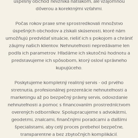
úspešný obchod nevzniká nátlakom, ale vzájomnou
dôverou a korektnými vzťahmi.
Počas rokov praxe sme sprostredkovali množstvo
úspešných obchodov a získali skúsenosti, ktoré nám
umožňujú predvídať situácie, riešiť ich s pokojom a chrániť
záujmy našich klientov. Nehnuteľnosti nepredávame len
podľa ich parametrov. Hľadáme ich skutočnú hodnotu a
predstavujeme ich spôsobom, ktorý osloví správneho
kupujúceho.
Poskytujeme kompletný realitný servis - od prvého
stretnutia, profesionálnej prezentácie nehnuteľnosti a
marketingu až po bezpečný právny servis, odovzdanie
nehnuteľnosti a pomoc s financovaním prostredníctvom
overených odborníkov. Spolupracujeme s advokátmi,
geodetmi, znalcami, finančnými poradcami a ďalšími
špecialistami, aby celý proces prebehol bezpečne,
transparentne a bez zbytočných komplikácií.