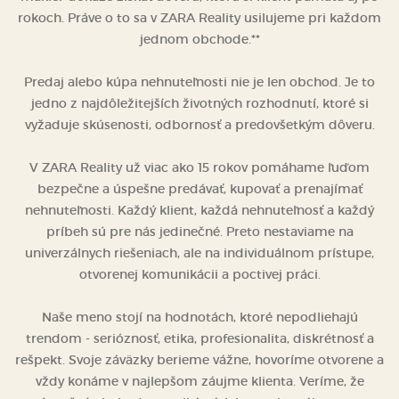
rokoch. Práve o to sa v ZARA Reality usilujeme pri každom
jednom obchode.**
Predaj alebo kúpa nehnuteľnosti nie je len obchod. Je to
jedno z najdôležitejších životných rozhodnutí, ktoré si
vyžaduje skúsenosti, odbornosť a predovšetkým dôveru.
V ZARA Reality už viac ako 15 rokov pomáhame ľuďom
bezpečne a úspešne predávať, kupovať a prenajímať
nehnuteľnosti. Každý klient, každá nehnuteľnosť a každý
príbeh sú pre nás jedinečné. Preto nestaviame na
univerzálnych riešeniach, ale na individuálnom prístupe,
otvorenej komunikácii a poctivej práci.
Naše meno stojí na hodnotách, ktoré nepodliehajú
trendom - serióznosť, etika, profesionalita, diskrétnosť a
rešpekt. Svoje záväzky berieme vážne, hovoríme otvorene a
vždy konáme v najlepšom záujme klienta. Veríme, že