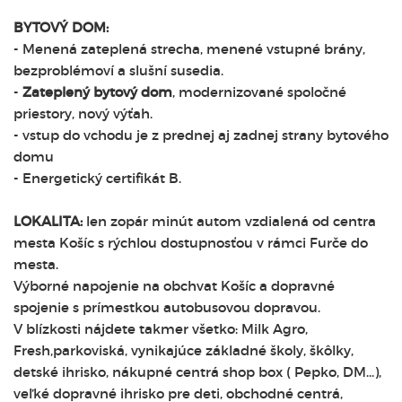
BYTOVÝ DOM:
- Menená zateplená strecha, menené vstupné brány,
bezproblémoví a slušní susedia.
-
Zateplený bytový dom
, modernizované spoločné
priestory, nový výťah.
- vstup do vchodu je z prednej aj zadnej strany bytového
domu
- Energetický certifikát B.
LOKALITA:
len zopár minút autom vzdialená od centra
mesta Košíc s rýchlou dostupnosťou v rámci Furče do
mesta.
Výborné napojenie na obchvat Košíc a dopravné
spojenie s prímestkou autobusovou dopravou.
V blízkosti nájdete takmer všetko: Milk Agro,
Fresh,parkoviská, vynikajúce základné školy, škôlky,
detské ihrisko, nákupné centrá shop box ( Pepko, DM...),
veľké dopravné ihrisko pre deti, obchodné centrá,