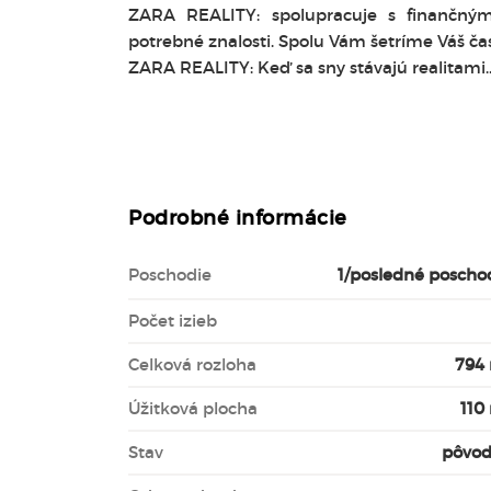
ZARA REALITY: spolupracuje s finančnými 
potrebné znalosti. Spolu Vám šetríme Váš čas,
ZARA REALITY: Keď sa sny stávajú realitami..
Podrobné informácie
Poschodie
1/posledné poscho
Počet izieb
Celková rozloha
794
Úžitková plocha
110
Stav
pôvo