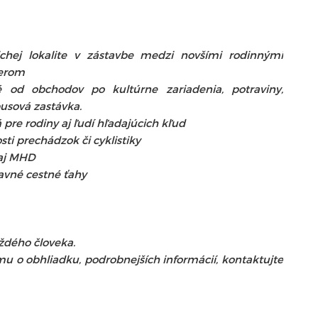
ichej lokalite v zástavbe medzi novšími rodinnými
terom
é od obchodov po kultúrne zariadenia, potraviny,
busová zastávka.
re rodiny aj ľudí hľadajúcich kľud
sti prechádzok či cyklistiky
 aj MHD
avné cestné ťahy
ždého človeka.
u o obhliadku, podrobnejších informácií, kontaktujte