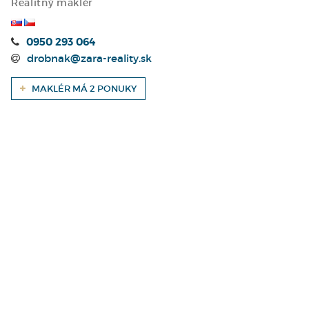
Realitný maklér
0950 293 064
drobnak@zara-reality.sk
MAKLÉR MÁ 2 PONUKY