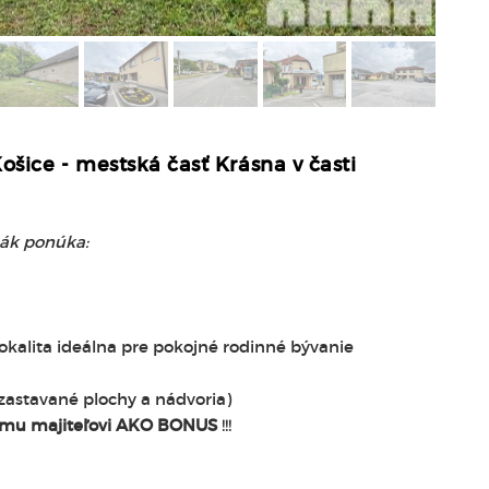
ošice - mestská časť Krásna v časti
ňák ponúka:
kalita ideálna pre pokojné rodinné bývanie
zastavané plochy a nádvoria)
ému majiteľovi AKO BONUS
!!!