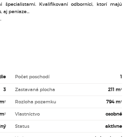
špecialistami. Kvalifikovaní odborníci, ktorí majú
 aj peniaze...
.
die
Počet poschodí
1
3
Zastavaná plocha
211 m²
 m²
Rozloha pozemku
794 m²
 m²
Vlastníctvo
osobné
dný
Status
aktívne