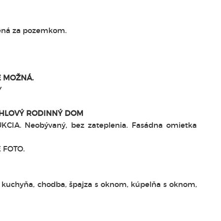
ená za pozemkom.
 MOŽNÁ.
Y
HLOVÝ RODINNÝ DOM
IA. Neobývaný, bez zateplenia. Fasádna omietka
É FOTO.
g, kuchyňa, chodba, špajza s oknom, kúpelňa s oknom,