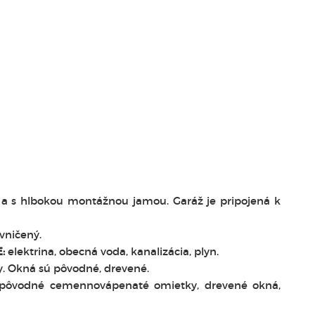
 a s hlbokou montážnou jamou. Garáž je pripojená k
vničený.
:
elektrina, obecná voda, kanalizácia, plyn.
 Okná sú pôvodné, drevené.
h pôvodné cemennovápenaté omietky, drevené okná,