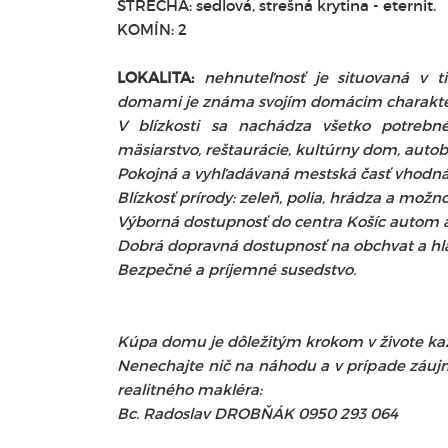
STRECHA: sedlová, strešná krytina - eternit.
KOMÍN: 2
LOKALITA:
nehnuteľnosť je situovaná v t
domami je známa svojím domácim charak
V blízkosti sa nachádza všetko potrebn
mäsiarstvo, reštaurácie, kultúrny dom, auto
Pokojná a vyhľadávaná mestská časť vhodná p
Blízkosť prírody: zeleň, polia, hrádza a možno
Výborná dostupnosť do centra Košíc autom
Dobrá dopravná dostupnosť na obchvat a hl
Bezpečné a príjemné susedstvo.
Kúpa domu je dôležitým krokom v živote ka
Nenechajte nič na náhodu a v prípade záujm
realitného makléra:
Bc. Radoslav DROBŇÁK 0950 293 064