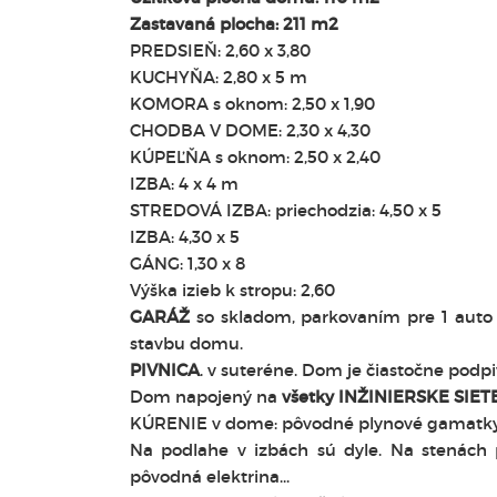
Zastavaná plocha: 211 m2
PREDSIEŇ: 2,60 x 3,80
KUCHYŇA: 2,80 x 5 m
KOMORA s oknom: 2,50 x 1,90
CHODBA V DOME: 2,30 x 4,30
KÚPEĽŇA s oknom: 2,50 x 2,40
IZBA: 4 x 4 m
STREDOVÁ IZBA: priechodzia: 4,50 x 5
IZBA: 4,30 x 5
GÁNG: 1,30 x 8
Výška izieb k stropu: 2,60
GARÁŽ
so skladom, parkovaním pre 1 auto
stavbu domu.
PIVNICA
. v suteréne. Dom je čiastočne podpi
Dom napojený na
všetky INŽINIERSKE SIETE
KÚRENIE v dome: pôvodné plynové gamatky.
Na podlahe v izbách sú dyle. Na stenác
pôvodná elektrina...