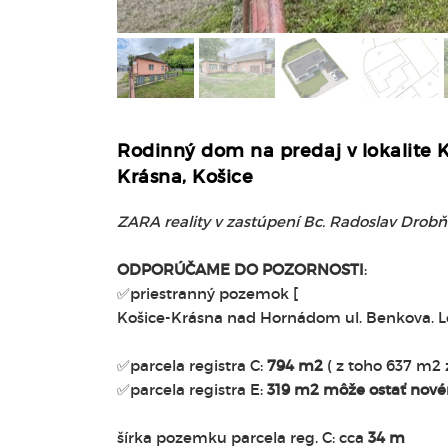
Rodinný dom na predaj v lokalite K
Krásna, Košice
ZARA reality v zastúpení Bc. Radoslav Drob
ODPORÚČAME DO POZORNOSTI
:
✅priestranný pozemok [
Košice-Krásna nad Hornádom ul. Benkova. Lo
✅parcela registra C:
794 m2
( z toho 637 m2 
✅parcela registra E:
319 m2 môže ostať nov
šírka pozemku parcela reg. C: cca
34 m