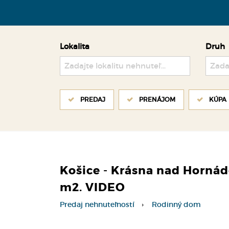
Lokalita
Druh
Zadajte lokalitu nehnuteľnosti ..
Zada
PREDAJ
PRENÁJOM
KÚPA
Košice - Krásna nad Horná
m2. VIDEO
Predaj nehnuteľností
Rodinný dom