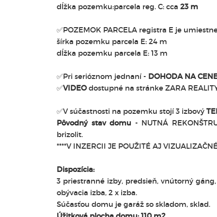
dĺžka pozemku:parcela reg. C: cca
23 m
✅POZEMOK PARCELA registra E je umiestn
šírka pozemku parcela E: 24 m
dĺžka pozemku parcela E: 13 m
✅Pri serióznom jednaní -
DOHODA NA CENE
✅
VIDEO
dostupné na stránke ZARA REALIT
✅V súčastnosti na pozemku stojí 3 izbový
TE
Pôvodný stav domu
- NUTNÁ REKONŠTRUKC
brizolit.
****V INZERCII JE POUŽITÉ AJ VIZUALIZAČN
Dispozícia:
3 priestranné izby, predsieň, vnútorný gán
obývacia izba, 2 x izba.
Súčasťou domu je garáž so skladom, sklad.
Úžitková plocha domu: 110 m2