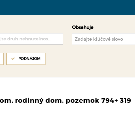
Obsahuje
jte druh nehnuteľnosti ..
PODNÁJOM
dom, rodinný dom, pozemok 794+ 319