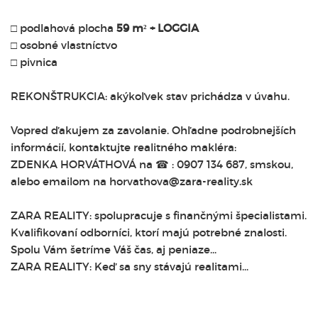
□ podlahová plocha
59 m² + LOGGIA
□ osobné vlastníctvo
□ pivnica
REKONŠTRUKCIA: akýkoľvek stav prichádza v úvahu.
Vopred ďakujem za zavolanie. Ohľadne podrobnejších
informácií, kontaktujte realitného makléra:
ZDENKA HORVÁTHOVÁ na ☎ : 0907 134 687, smskou,
alebo emailom na horvathova@zara-reality.sk
ZARA REALITY: spolupracuje s finančnými špecialistami.
Kvalifikovaní odborníci, ktorí majú potrebné znalosti.
Spolu Vám šetríme Váš čas, aj peniaze...
ZARA REALITY: Keď sa sny stávajú realitami...