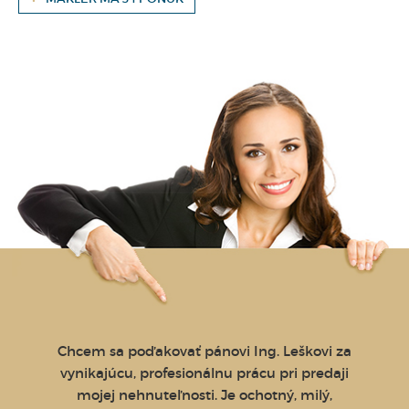
 Vám
Chcem sa poďakovať pánovi Ing. Leškovi za
Byt m
onie
vynikajúcu, profesionálnu prácu pri predaji
exe
ša
mojej nehnuteľnosti. Je ochotný, milý,
spol