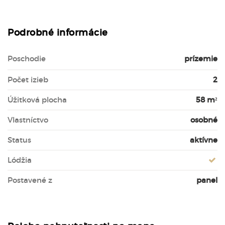
Podrobné informácie
Poschodie
prízemie
Počet izieb
2
Úžitková plocha
58 m²
Vlastníctvo
osobné
Status
aktívne
Lódžia
Postavené z
panel