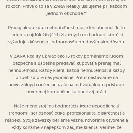
rokoch. Práve o to sa v ZARA Reality usilujeme pri každom
jednom obchode.**
Predaj alebo kúpa nehnuteľnosti nie je len obchod. Je to
jedno z najdôležitejších životných rozhodnutí, ktoré si
vyžaduje skúsenosti, odbornosť a predovšetkým dôveru.
V ZARA Reality už viac ako 15 rokov pomáhame ľuďom
bezpečne a úspešne predávať, kupovať a prenajímať
nehnuteľnosti. Každý klient, každá nehnuteľnosť a každý
príbeh sú pre nás jedinečné. Preto nestaviame na
univerzálnych riešeniach, ale na individuálnom prístupe,
otvorenej komunikácii a poctivej práci.
Naše meno stojí na hodnotách, ktoré nepodliehajú
trendom - serióznosť, etika, profesionalita, diskrétnosť a
rešpekt. Svoje záväzky berieme vážne, hovoríme otvorene a
vždy konáme v najlepšom záujme klienta. Veríme, že