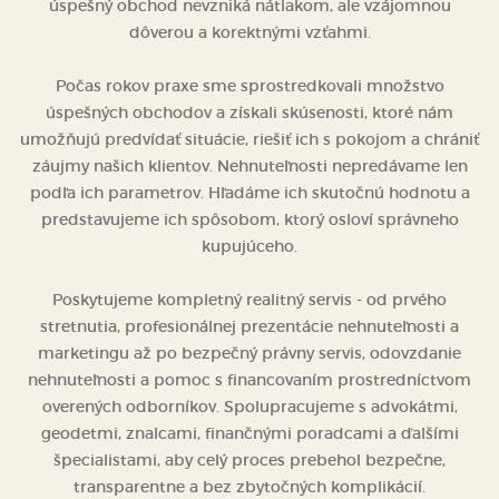
úspešný obchod nevzniká nátlakom, ale vzájomnou
dôverou a korektnými vzťahmi.
Počas rokov praxe sme sprostredkovali množstvo
úspešných obchodov a získali skúsenosti, ktoré nám
umožňujú predvídať situácie, riešiť ich s pokojom a chrániť
záujmy našich klientov. Nehnuteľnosti nepredávame len
podľa ich parametrov. Hľadáme ich skutočnú hodnotu a
predstavujeme ich spôsobom, ktorý osloví správneho
kupujúceho.
Poskytujeme kompletný realitný servis - od prvého
stretnutia, profesionálnej prezentácie nehnuteľnosti a
marketingu až po bezpečný právny servis, odovzdanie
nehnuteľnosti a pomoc s financovaním prostredníctvom
overených odborníkov. Spolupracujeme s advokátmi,
geodetmi, znalcami, finančnými poradcami a ďalšími
špecialistami, aby celý proces prebehol bezpečne,
transparentne a bez zbytočných komplikácií.