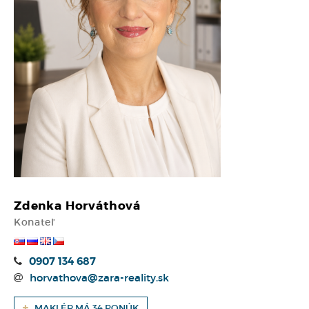
Zdenka Horváthová
Konateľ
0907 134 687
horvathova@zara-reality.sk
MAKLÉR MÁ 34 PONÚK