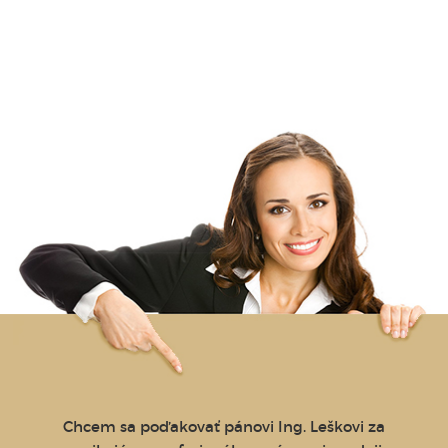
litné
Chcem sa poďakovať pánovi Ing. Leškovi za
Dob