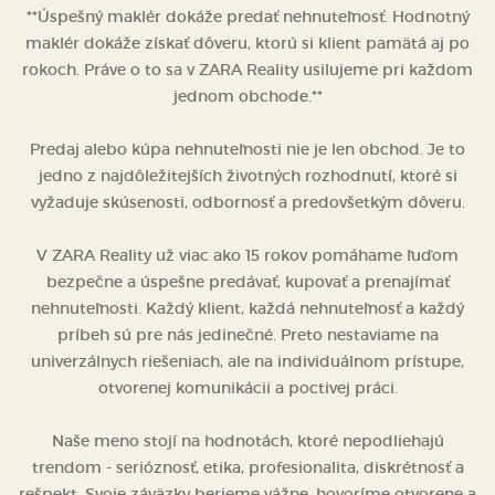
**Úspešný maklér dokáže predať nehnuteľnosť. Hodnotný
maklér dokáže získať dôveru, ktorú si klient pamätá aj po
rokoch. Práve o to sa v ZARA Reality usilujeme pri každom
jednom obchode.**
Predaj alebo kúpa nehnuteľnosti nie je len obchod. Je to
jedno z najdôležitejších životných rozhodnutí, ktoré si
vyžaduje skúsenosti, odbornosť a predovšetkým dôveru.
V ZARA Reality už viac ako 15 rokov pomáhame ľuďom
bezpečne a úspešne predávať, kupovať a prenajímať
nehnuteľnosti. Každý klient, každá nehnuteľnosť a každý
príbeh sú pre nás jedinečné. Preto nestaviame na
univerzálnych riešeniach, ale na individuálnom prístupe,
otvorenej komunikácii a poctivej práci.
Naše meno stojí na hodnotách, ktoré nepodliehajú
trendom - serióznosť, etika, profesionalita, diskrétnosť a
rešpekt. Svoje záväzky berieme vážne, hovoríme otvorene a