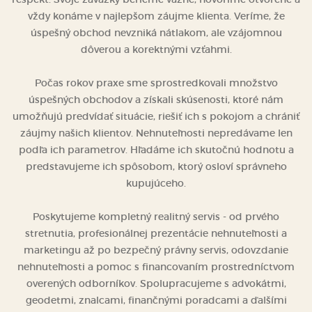
vždy konáme v najlepšom záujme klienta. Veríme, že
úspešný obchod nevzniká nátlakom, ale vzájomnou
dôverou a korektnými vzťahmi.
Počas rokov praxe sme sprostredkovali množstvo
úspešných obchodov a získali skúsenosti, ktoré nám
umožňujú predvídať situácie, riešiť ich s pokojom a chrániť
záujmy našich klientov. Nehnuteľnosti nepredávame len
podľa ich parametrov. Hľadáme ich skutočnú hodnotu a
predstavujeme ich spôsobom, ktorý osloví správneho
kupujúceho.
Poskytujeme kompletný realitný servis - od prvého
stretnutia, profesionálnej prezentácie nehnuteľnosti a
marketingu až po bezpečný právny servis, odovzdanie
nehnuteľnosti a pomoc s financovaním prostredníctvom
overených odborníkov. Spolupracujeme s advokátmi,
geodetmi, znalcami, finančnými poradcami a ďalšími