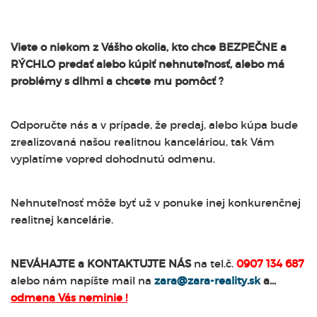
Viete o niekom z Vášho okolia, kto chce BEZPEČNE a
RÝCHLO predať alebo kúpiť nehnuteľnosť, alebo má
problémy s dlhmi a chcete mu pomôcť ?
Odporučte nás a v prípade, že predaj, alebo kúpa bude
zrealizovaná našou realitnou kanceláriou, tak Vám
vyplatíme vopred dohodnutú odmenu.
Nehnuteľnosť môže byť už v ponuke inej konkurenčnej
realitnej kancelárie.
NEVÁHAJTE a KONTAKTUJTE NÁS
na tel.č.
0907 134 687
alebo nám napíšte mail na
zara@zara-reality.sk
a...
odmena Vás neminie !