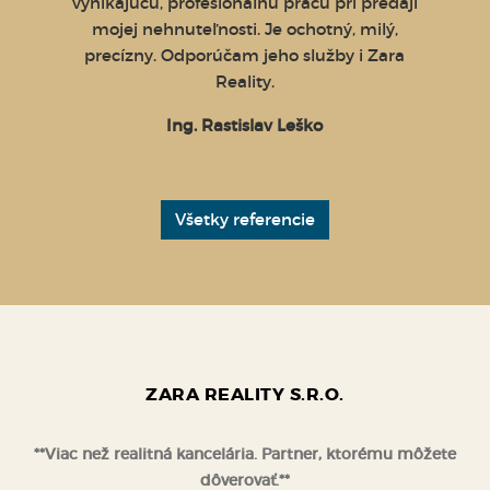
porúčať
vynikajúcu, profesionálnu prácu pri predaji
Zde
mojej nehnuteľnosti. Je ochotný, milý,
k
precízny. Odporúčam jeho služby i Zara
prof
Reality.
reali
Mo
Ing. Rastislav Leško
kance
poveda
Všetky referencie
ZARA REALITY S.R.O.
**Viac než realitná kancelária. Partner, ktorému môžete
dôverovať.**