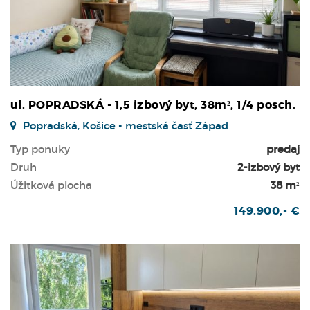
ul. POPRADSKÁ - 1,5 izbový byt, 38m², 1/4 posch.
Popradská, Košice - mestská časť Západ
Typ ponuky
predaj
Druh
2-izbový byt
Úžitková plocha
38 m²
149.900,- €