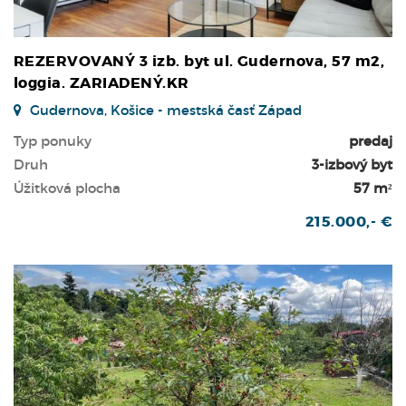
REZERVOVANÝ 3 izb. byt ul. Gudernova, 57 m2,
loggia. ZARIADENÝ.KR
Gudernova, Košice - mestská časť Západ
Typ ponuky
predaj
Druh
3-izbový byt
Úžitková plocha
57 m²
215.000,- €