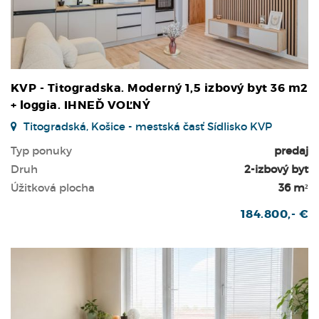
KVP - Titogradska. Moderný 1,5 izbový byt 36 m2
+ loggia. IHNEĎ VOĽNÝ
Titogradská, Košice - mestská časť Sídlisko KVP
Typ ponuky
predaj
Druh
2-izbový byt
Úžitková plocha
36 m²
184.800,- €