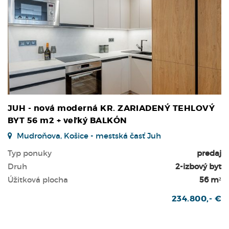
JUH - nová moderná KR. ZARIADENÝ TEHLOVÝ
BYT 56 m2 + veľký BALKÓN
Mudroňova, Košice - mestská časť Juh
Typ ponuky
predaj
Druh
2-izbový byt
Úžitková plocha
56 m²
234.800,- €