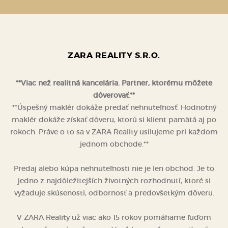
ZARA REALITY S.R.O.
**Viac než realitná kancelária. Partner, ktorému môžete
dôverovať.**
**Úspešný maklér dokáže predať nehnuteľnosť. Hodnotný
maklér dokáže získať dôveru, ktorú si klient pamätá aj po
rokoch. Práve o to sa v ZARA Reality usilujeme pri každom
jednom obchode.**
Predaj alebo kúpa nehnuteľnosti nie je len obchod. Je to
jedno z najdôležitejších životných rozhodnutí, ktoré si
vyžaduje skúsenosti, odbornosť a predovšetkým dôveru.
V ZARA Reality už viac ako 15 rokov pomáhame ľuďom
bezpečne a úspešne predávať, kupovať a prenajímať
nehnuteľnosti. Každý klient, každá nehnuteľnosť a každý
príbeh sú pre nás jedinečné. Preto nestaviame na
univerzálnych riešeniach, ale na individuálnom prístupe,