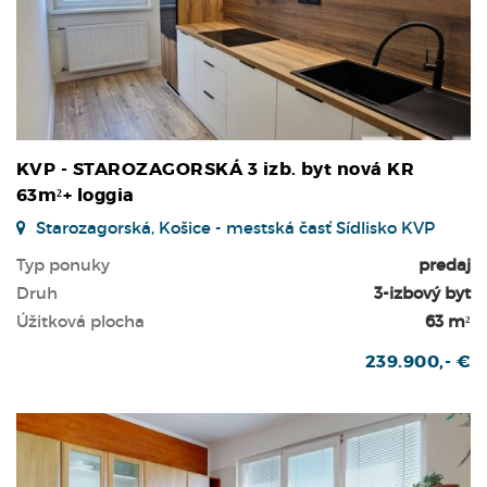
KVP - STAROZAGORSKÁ 3 izb. byt nová KR
63m²+ loggia
Starozagorská, Košice - mestská časť Sídlisko KVP
Typ ponuky
predaj
Druh
3-izbový byt
Úžitková plocha
63 m²
239.900,- €