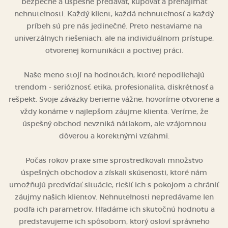
otvorenej komunikácii a poctivej práci.
Naše meno stojí na hodnotách, ktoré nepodliehajú
trendom - serióznosť, etika, profesionalita, diskrétnosť a
rešpekt. Svoje záväzky berieme vážne, hovoríme otvorene a
vždy konáme v najlepšom záujme klienta. Veríme, že
úspešný obchod nevzniká nátlakom, ale vzájomnou
dôverou a korektnými vzťahmi.
Počas rokov praxe sme sprostredkovali množstvo
úspešných obchodov a získali skúsenosti, ktoré nám
umožňujú predvídať situácie, riešiť ich s pokojom a chrániť
záujmy našich klientov. Nehnuteľnosti nepredávame len
podľa ich parametrov. Hľadáme ich skutočnú hodnotu a
predstavujeme ich spôsobom, ktorý osloví správneho
kupujúceho.
Poskytujeme kompletný realitný servis - od prvého
stretnutia, profesionálnej prezentácie nehnuteľnosti a