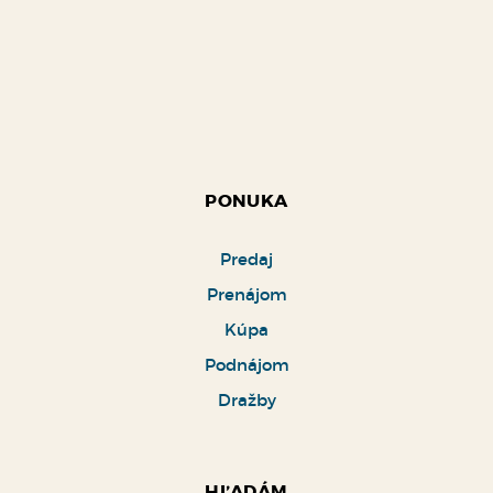
PONUKA
Predaj
Prenájom
Kúpa
Podnájom
Dražby
HĽADÁM
Domy a budovy
Byty