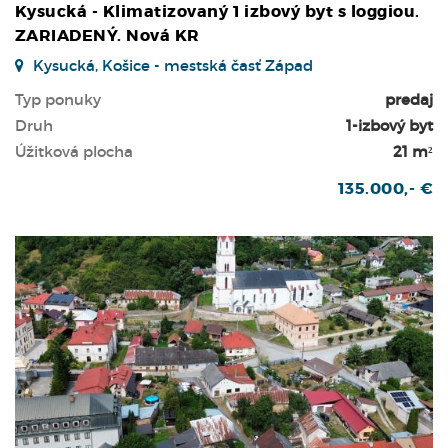
Kysucká - Klimatizovaný 1 izbový byt s loggiou.
ZARIADENÝ. Nová KR
Kysucká, Košice - mestská časť Západ
Typ ponuky
predaj
Druh
1-izbový byt
Úžitková plocha
21 m²
135.000,- €