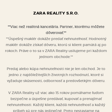
ZARA REALITY S.R.O.
**Viac než realitná kancelária. Partner, ktorému môžete
dôverovať.**
**Úspešný maklér dokáže predať nehnuteľnosť. Hodnotný
maklér dokáže získať dôveru, ktorú si klient pamätá aj po
rokoch. Práve o to sa v ZARA Reality usilujeme pri každom
jednom obchode.**
Predaj alebo kúpa nehnuteľnosti nie je len obchod. Je to
jedno z najdôležitejších životných rozhodnutí, ktoré si
vyžaduje skúsenosti, odbornosť a predovšetkým dôveru.
V ZARA Reality už viac ako 15 rokov pomáhame ľuďom
bezpečne a úspešne predávať, kupovať a prenajímať
nehnuteľnosti. Každý klient, každá nehnuteľnosť a každý
príbeh sú pre nás jedinečné. Preto nestaviame na