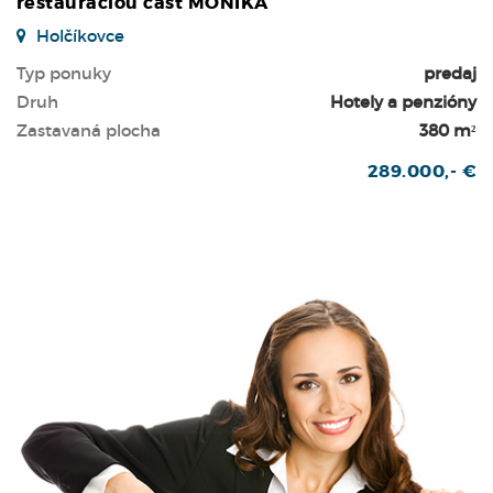
reštauráciou časť MONIKA
Holčíkovce
Typ ponuky
predaj
Druh
Hotely a penzióny
Zastavaná plocha
380 m²
289.000,- €