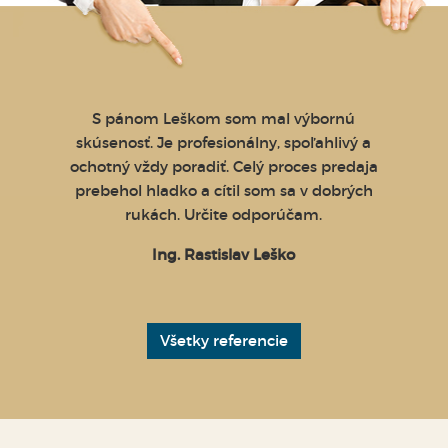
 konca
S pánom Leškom som mal výbornú
Ned
 Bez
skúsenosť. Je profesionálny, spoľahlivý a
Leška
a
ochotný vždy poradiť. Celý proces predaja
str
etko
prebehol hladko a cítil som sa v dobrých
profes
rúčame
rukách. Určite odporúčam.
nie v
ľké
Jeho h
Ing. Rastislav Leško
"otrav
kto a
ne
pra
Všetky referencie
potvr
povedať
p. Le