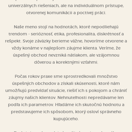
univerzálnych riešeniach, ale na individuálnom prístupe,
otvorenej komunikácii a poctivej práci.
Naše meno stojí na hodnotách, ktoré nepodliehajú
trendom - serióznosť, etika, profesionalita, diskrétnosť a
rešpekt. Svoje záväzky berieme vážne, hovoríme otvorene a
vždy konáme v najlepšom záujme klienta. Veríme, že
úspešný obchod nevzniká nátlakom, ale vzájomnou
dôverou a korektnými vzťahmi.
Počas rokov praxe sme sprostredkovali množstvo
úspešných obchodov a získali skúsenosti, ktoré nám
umožňujú predvídať situácie, riešiť ich s pokojom a chrániť
záujmy našich klientov. Nehnuteľnosti nepredávame len
podľa ich parametrov. Hľadáme ich skutočnú hodnotu a
predstavujeme ich spôsobom, ktorý osloví správneho
kupujúceho.