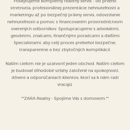
Poskytujeme kompletný realitný servis - od prvého
stretnutia, profesionálnej prezentácie nehnuteľnosti a
marketingu až po bezpečný právny servis, odovzdanie
nehnuteľnosti a pomoc s financovaním prostredníctvom
overených odborníkov. Spolupracujeme s advokátmi,
geodetmi, znalcami, finančnými poradcami a ďalšími
špecialistami, aby celý proces prebehol bezpečne,
transparentne a bez zbytočných komplikácií.
Naším cieľom nie je uzatvoriť jeden obchod. Naším cieľom
je budovať dlhodobé vzťahy založené na spokojnosti,
dôvere a odporúčaniach klientov, ktorí sa k nám radi
vracajú.
**ZARA Reality - Spojíme Vás s domovom.**