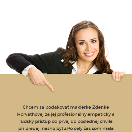
pána
Chcem sa poďakovať maklérke Zdenke
S 
 sa už
Horváthovej za jej profesionálny,empatický a
skúse
ím a
ľudský prístup od prvej do poslednej chvíle
ochot
ž vôbec
pri predaji nášho bytu.Po celý čas som mala
prebe