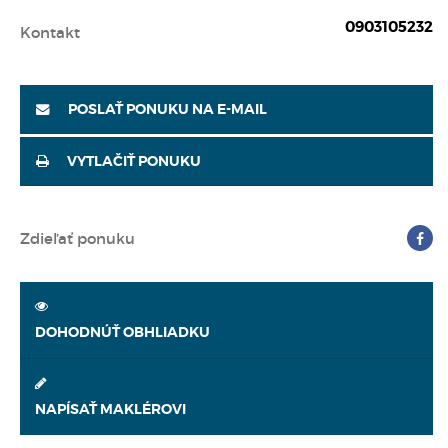
0903105232
Kontakt
POSLAŤ PONUKU NA E-MAIL
VYTLAČIŤ PONUKU
Zdieľať ponuku
DOHODNÚŤ OBHLIADKU
NAPÍSAŤ MAKLÉROVI