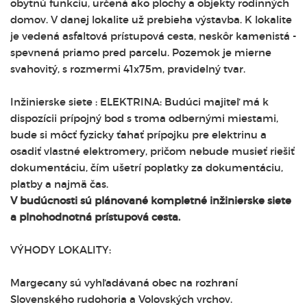
obytnú funkciu, určená ako plochy a objekty rodinných
domov. V danej lokalite už prebieha výstavba. K lokalite
je vedená asfaltová prístupová cesta, neskôr kamenistá -
spevnená priamo pred parcelu. Pozemok je mierne
svahovitý, s rozmermi 41x75m, pravidelný tvar.
Inžinierske siete : ELEKTRINA: Budúci majiteľ má k
dispozícii prípojný bod s troma odbernými miestami,
bude si môcť fyzicky ťahať prípojku pre elektrinu a
osadiť vlastné elektromery, pričom nebude musieť riešiť
dokumentáciu, čím ušetrí poplatky za dokumentáciu,
platby a najmä čas.
V budúcnosti sú plánované kompletné inžinierske siete
a plnohodnotná prístupová cesta.
VÝHODY LOKALITY:
Margecany sú vyhľadávaná obec na rozhraní
Slovenského rudohoria a Volovských vrchov.