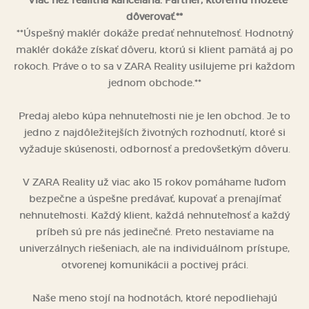
dôverovať.**
**Úspešný maklér dokáže predať nehnuteľnosť. Hodnotný
maklér dokáže získať dôveru, ktorú si klient pamätá aj po
rokoch. Práve o to sa v ZARA Reality usilujeme pri každom
jednom obchode.**
Predaj alebo kúpa nehnuteľnosti nie je len obchod. Je to
jedno z najdôležitejších životných rozhodnutí, ktoré si
vyžaduje skúsenosti, odbornosť a predovšetkým dôveru.
V ZARA Reality už viac ako 15 rokov pomáhame ľuďom
bezpečne a úspešne predávať, kupovať a prenajímať
nehnuteľnosti. Každý klient, každá nehnuteľnosť a každý
príbeh sú pre nás jedinečné. Preto nestaviame na
univerzálnych riešeniach, ale na individuálnom prístupe,
otvorenej komunikácii a poctivej práci.
Naše meno stojí na hodnotách, ktoré nepodliehajú