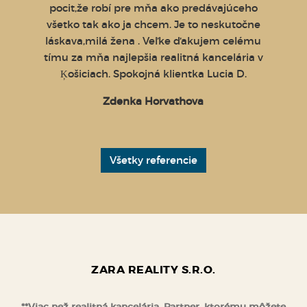
sti...
pocit,že robí pre mňa ako predávajúceho
kedy až
všetko tak ako ja chcem. Je to neskutočne
 vedel,
láskava,milá žena . Veľke ďakujem celému
i moju
tímu za mňa najlepšia realitná kancelária v
dný
Ķošiciach. Spokojná klientka Lucia D.
 len
Zdenka Horvathova
možeme
u Zara a
ech S.
Všetky referencie
ZARA REALITY S.R.O.
**Viac než realitná kancelária. Partner, ktorému môžete