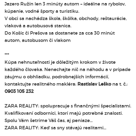
Jazero Ružín len 3 minúty autom – ideálne na rybolov,
kúpanie, vodné športy a turistiku.
V obci sa nachádza škola, škôlka, obchody, reštaurácie,
vlaková a autobusová stanica.
Do Košíc či Prešova sa dostanete za cca 30 minút
autom, autobusom či vlakom
***
Kúpa nehnuteľnosti je dôležitým krokom v živote
každého človeka. Nenechajte nič na náhodu a v prípade
záujmu o obhliadku, podrobnejších informácií,
kontaktujte realitného makléra:
Rastislav Leško
na t. č.:
0903 105 232
ZARA REALITY: spolupracuje s finančnými špecialistami.
Kvalifikovaní odborníci, ktorí majú potrebné znalosti.
Spolu Vám šetríme Váš čas, aj peniaze...
ZARA REALITY: Keď sa sny stávajú realitami...