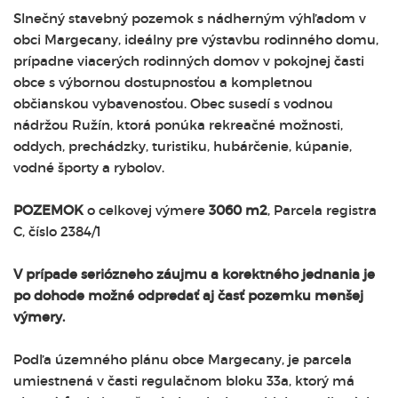
Slnečný stavebný pozemok s nádherným výhľadom v
obci Margecany, ideálny pre výstavbu rodinného domu,
prípadne viacerých rodinných domov v pokojnej časti
obce s výbornou dostupnosťou a kompletnou
občianskou vybavenosťou. Obec susedí s vodnou
nádržou Ružín, ktorá ponúka rekreačné možnosti,
oddych, prechádzky, turistiku, hubárčenie, kúpanie,
vodné športy a rybolov.
POZEMOK
o celkovej výmere
3060 m2
, Parcela registra
C, číslo 2384/1
V prípade seriózneho záujmu a korektného jednania je
po dohode možné odpredať aj časť pozemku menšej
výmery.
Podľa územného plánu obce Margecany, je parcela
umiestnená v časti regulačnom bloku 33a, ktorý má