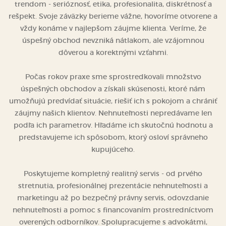
trendom - serióznosť, etika, profesionalita, diskrétnosť a
rešpekt. Svoje záväzky berieme vážne, hovoríme otvorene a
vždy konáme v najlepšom záujme klienta. Veríme, že
úspešný obchod nevzniká nátlakom, ale vzájomnou
dôverou a korektnými vzťahmi.
Počas rokov praxe sme sprostredkovali množstvo
úspešných obchodov a získali skúsenosti, ktoré nám
umožňujú predvídať situácie, riešiť ich s pokojom a chrániť
záujmy našich klientov. Nehnuteľnosti nepredávame len
podľa ich parametrov. Hľadáme ich skutočnú hodnotu a
predstavujeme ich spôsobom, ktorý osloví správneho
kupujúceho.
Poskytujeme kompletný realitný servis - od prvého
stretnutia, profesionálnej prezentácie nehnuteľnosti a
marketingu až po bezpečný právny servis, odovzdanie
nehnuteľnosti a pomoc s financovaním prostredníctvom
overených odborníkov. Spolupracujeme s advokátmi,