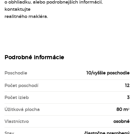
o obhliadku, alebo podrobnejších informácií,
kontaktujte
realitného makléra.
Podrobné informácie
Poschodie
10/vyššie poschodie
Počet poschodí
12
Počet izieb
3
Úžitková plocha
80 m²
Vlastníctvo
osobné
Stav
čiastočne prerobený