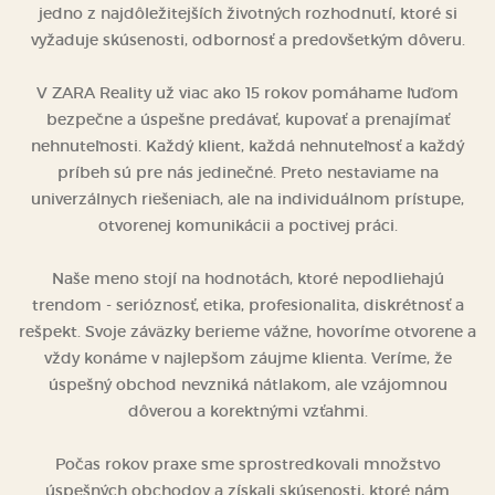
jedno z najdôležitejších životných rozhodnutí, ktoré si
vyžaduje skúsenosti, odbornosť a predovšetkým dôveru.
V ZARA Reality už viac ako 15 rokov pomáhame ľuďom
bezpečne a úspešne predávať, kupovať a prenajímať
nehnuteľnosti. Každý klient, každá nehnuteľnosť a každý
príbeh sú pre nás jedinečné. Preto nestaviame na
univerzálnych riešeniach, ale na individuálnom prístupe,
otvorenej komunikácii a poctivej práci.
Naše meno stojí na hodnotách, ktoré nepodliehajú
trendom - serióznosť, etika, profesionalita, diskrétnosť a
rešpekt. Svoje záväzky berieme vážne, hovoríme otvorene a
vždy konáme v najlepšom záujme klienta. Veríme, že
úspešný obchod nevzniká nátlakom, ale vzájomnou
dôverou a korektnými vzťahmi.
Počas rokov praxe sme sprostredkovali množstvo
úspešných obchodov a získali skúsenosti, ktoré nám