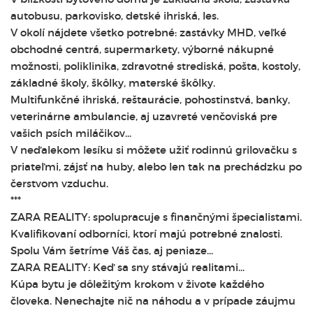
autobusu, parkovisko, detské ihriská, les.
V okolí nájdete všetko potrebné: zastávky MHD, veľké
obchodné centrá, supermarkety, výborné nákupné
možnosti, poliklinika, zdravotné strediská, pošta, kostoly,
základné školy, škôlky, materské škôlky.
Multifunkčné ihriská, reštaurácie, pohostinstvá, banky,
veterinárne ambulancie, aj uzavreté venčoviská pre
vašich psích miláčikov...
V neďalekom lesíku si môžete užiť rodinnú grilovačku s
priateľmi, zájsť na huby, alebo len tak na prechádzku po
čerstvom vzduchu.
***
ZARA REALITY: spolupracuje s finančnými špecialistami.
Kvalifikovaní odborníci, ktorí majú potrebné znalosti.
Spolu Vám šetríme Váš čas, aj peniaze...
ZARA REALITY: Keď sa sny stávajú realitami...
Kúpa bytu je dôležitým krokom v živote každého
človeka. Nenechajte nič na náhodu a v prípade záujmu