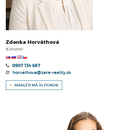
Zdenka Horváthová
Konateľ
0907 134 687
horvathova@zara-reality.sk
MAKLÉR MÁ 34 PONÚK