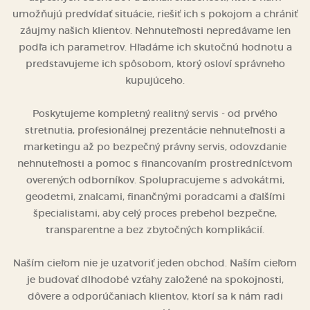
umožňujú predvídať situácie, riešiť ich s pokojom a chrániť
záujmy našich klientov. Nehnuteľnosti nepredávame len
podľa ich parametrov. Hľadáme ich skutočnú hodnotu a
predstavujeme ich spôsobom, ktorý osloví správneho
kupujúceho.
Poskytujeme kompletný realitný servis - od prvého
stretnutia, profesionálnej prezentácie nehnuteľnosti a
marketingu až po bezpečný právny servis, odovzdanie
nehnuteľnosti a pomoc s financovaním prostredníctvom
overených odborníkov. Spolupracujeme s advokátmi,
geodetmi, znalcami, finančnými poradcami a ďalšími
špecialistami, aby celý proces prebehol bezpečne,
transparentne a bez zbytočných komplikácií.
Naším cieľom nie je uzatvoriť jeden obchod. Naším cieľom
je budovať dlhodobé vzťahy založené na spokojnosti,
dôvere a odporúčaniach klientov, ktorí sa k nám radi