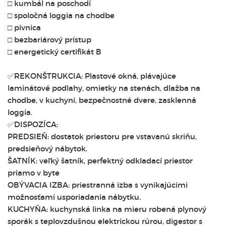
□ kumbál na poschodí
□ spoločná loggia na chodbe
□ pivnica
□ bezbariárový prístup
□ energetický certifikát B
✅REKONŠTRUKCIA: Plastové okná, plávajúce
laminátové podlahy, omietky na stenách, dlažba na
chodbe, v kuchyni, bezpečnostné dvere, zasklenná
loggia.
✅DISPOZÍCA:
PREDSIEŇ: dostatok priestoru pre vstavanú skriňu,
predsieňový nábytok.
ŠATNÍK: veľký šatník, perfektný odkladací priestor
priamo v byte
OBÝVACIA IZBA: priestranná izba s vynikajúcimi
možnosťami usporiadania nábytku.
KUCHYŇA: kuchynská linka na mieru robená plynový
sporák s teplovzdušnou elektrickou rúrou, digestor s