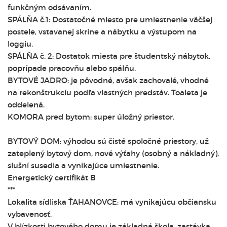
funkčným odsávaním.
SPÁLŇA č.1: Dostatočné miesto pre umiestnenie väčšej
postele, vstavanej skrine a nábytku a výstupom na
loggiu.
SPÁLŇA č. 2: Dostatok miesta pre študentský nábytok,
poprípade pracovňu alebo spálňu.
BYTOVÉ JADRO: je pôvodné, avšak zachovalé, vhodné
na rekonštrukciu podľa vlastných predstáv. Toaleta je
oddelená.
KOMORA pred bytom: super úložný priestor.
BYTOVÝ DOM: výhodou sú čisté spoločné priestory, už
zateplený bytový dom, nové výťahy (osobný a nákladný),
slušní susedia a vynikajúce umiestnenie.
Energetický certifikát B
***
Lokalita sídliska ŤAHANOVCE: má vynikajúcu občiansku
vybavenosť.
V blízkosti bytového domu je základná škola, zastávka