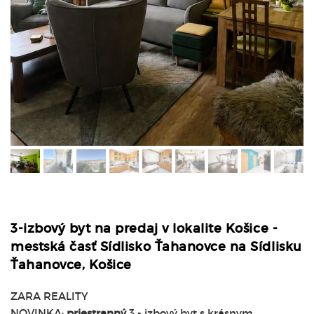
3-izbový byt na predaj v lokalite Košice -
mestská časť Sídlisko Ťahanovce na Sídlisku
Ťahanovce, Košice
ZARA REALITY
NOVINKA:
priestranný
3 - izbový byt s krásnym