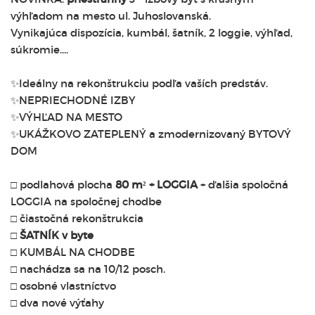
výhľadom na mesto ul. Juhoslovanská.
Vynikajúca dispozícia, kumbál, šatník, 2 loggie, výhľad,
súkromie....
✨Ideálny na rekonštrukciu podľa vaších predstáv.
✨NEPRIECHODNÉ IZBY
✨VÝHĽAD NA MESTO
✨UKÁŽKOVO ZATEPLENÝ a zmodernizovaný BYTOVÝ
DOM
□ podlahová plocha
80 m² + LOGGIA
+ ďalšia spoločná
LOGGIA na spoločnej chodbe
□ čiastočná rekonštrukcia
□
ŠATNÍK v byte
□ KUMBÁL NA CHODBE
□ nachádza sa na 10/12 posch.
□ osobné vlastníctvo
□ dva nové výťahy