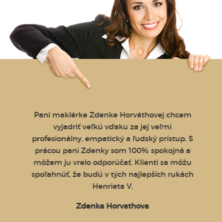
 konca
Pani maklérke Zdenke Horváthovej chcem
Byt m
 Bez
vyjadriť veľkú vďaku za jej veľmi
exe
a
profesionálny, empatický a ľudský prístup. S
spol
etko
prácou pani Zdenky som 100% spokojná a
pr
rúčame
môžem ju vrelo odporúčať. Klienti sa môžu
absolú
ľké
spoľahnúť, že budú v tých najlepších rukách
za 
Henrieta V.
Zdenka Horvathova