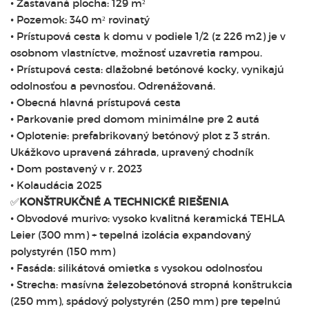
• Zastavaná plocha: 129 m²
• Pozemok: 340 m² rovinatý
• Prístupová cesta k domu v podiele 1/2 (z 226 m2) je v
osobnom vlastníctve, možnosť uzavretia rampou.
• Prístupová cesta: dlažobné betónové kocky, vynikajú
odolnosťou a pevnosťou. Odrenážovaná.
• Obecná hlavná prístupová cesta
• Parkovanie pred domom minimálne pre 2 autá
• Oplotenie: prefabrikovaný betónový plot z 3 strán.
Ukážkovo upravená záhrada, upravený chodník
• Dom postavený v r. 2023
• Kolaudácia 2025
✅
KONŠTRUKČNÉ A TECHNICKÉ RIEŠENIA
• Obvodové murivo: vysoko kvalitná keramická TEHLA
Leier (300 mm) + tepelná izolácia expandovaný
polystyrén (150 mm)
• Fasáda: silikátová omietka s vysokou odolnosťou
• Strecha: masívna železobetónová stropná konštrukcia
(250 mm), spádový polystyrén (250 mm) pre tepelnú