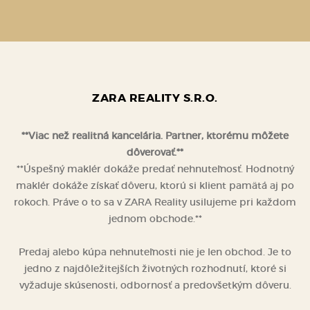
prajem
ZARA REALITY S.R.O.
**Viac než realitná kancelária. Partner, ktorému môžete
dôverovať.**
**Úspešný maklér dokáže predať nehnuteľnosť. Hodnotný
maklér dokáže získať dôveru, ktorú si klient pamätá aj po
rokoch. Práve o to sa v ZARA Reality usilujeme pri každom
jednom obchode.**
Predaj alebo kúpa nehnuteľnosti nie je len obchod. Je to
jedno z najdôležitejších životných rozhodnutí, ktoré si
vyžaduje skúsenosti, odbornosť a predovšetkým dôveru.