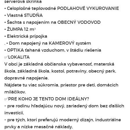
serverová skrinka
• Celoplošné teplovodné PODLAHOVÉ VYKUROVANIE
• Vlastná STUDŇA
• Šachta s napojením na OBECNÝ VODOVOD
• ŽUMPA 12 m³
• Elektrická prípojka
. • Dom napojený na KAMEROVÝ systém
• OPTIKA ťahaná vzduchom, v štádiu riešenia
✅LOKALITA
V obci je základná občianska vybavenosť, materská
škola, základná škola, kostol, potraviny, obecný park,
dopravné napojenie.
Nájdete tu viac súkromia, priestor pre deti, domácich
miláčikov.
✅PRE KOHO JE TENTO DOM IDEÁLNY?
- pre rodinu hľadajúcu nový, zariadený dom bez ďalších
investícií,
- pre tých, ktorí preferujú moderný dizajn, industriálne
prvky a nízke mesačné náklady,