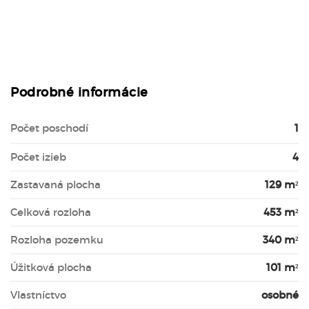
Podrobné informácie
Počet poschodí
1
Počet izieb
4
Zastavaná plocha
129 m²
Celková rozloha
453 m²
Rozloha pozemku
340 m²
Úžitková plocha
101 m²
Vlastníctvo
osobné