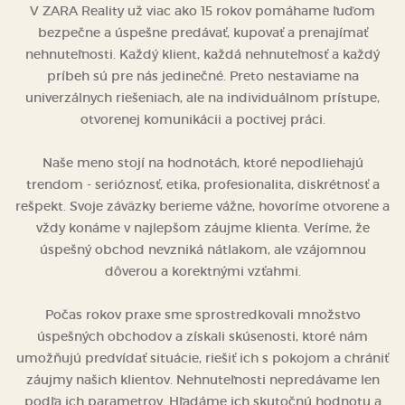
V ZARA Reality už viac ako 15 rokov pomáhame ľuďom
bezpečne a úspešne predávať, kupovať a prenajímať
nehnuteľnosti. Každý klient, každá nehnuteľnosť a každý
príbeh sú pre nás jedinečné. Preto nestaviame na
univerzálnych riešeniach, ale na individuálnom prístupe,
otvorenej komunikácii a poctivej práci.
Naše meno stojí na hodnotách, ktoré nepodliehajú
trendom - serióznosť, etika, profesionalita, diskrétnosť a
rešpekt. Svoje záväzky berieme vážne, hovoríme otvorene a
vždy konáme v najlepšom záujme klienta. Veríme, že
úspešný obchod nevzniká nátlakom, ale vzájomnou
dôverou a korektnými vzťahmi.
Počas rokov praxe sme sprostredkovali množstvo
úspešných obchodov a získali skúsenosti, ktoré nám
umožňujú predvídať situácie, riešiť ich s pokojom a chrániť
záujmy našich klientov. Nehnuteľnosti nepredávame len
podľa ich parametrov. Hľadáme ich skutočnú hodnotu a