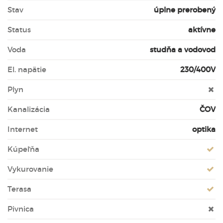
Stav
úplne prerobený
Status
aktívne
Voda
studňa a vodovod
El. napätie
230/400V
Plyn
Kanalizácia
ČOV
Internet
optika
Kúpeľňa
Vykurovanie
Terasa
Pivnica