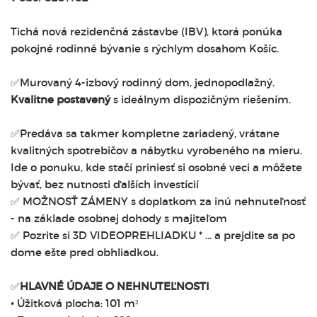
Tichá nová rezidenčná zástavbe (IBV), ktorá ponúka
pokojné rodinné bývanie s rýchlym dosahom Košíc.
✅Murovaný 4-izbový rodinný dom, jednopodlažný.
Kvalitne postavený
s ideálnym dispozičným riešením.
✅Predáva sa takmer kompletne zariadený, vrátane
kvalitných spotrebičov a nábytku vyrobeného na mieru.
Ide o ponuku, kde stačí priniesť si osobné veci a môžete
bývať, bez nutnosti ďalších investícií
✅ MOŽNOSŤ ZÁMENY s doplatkom za inú nehnuteľnosť
- na základe osobnej dohody s majiteľom
✅ Pozrite si 3D VIDEOPREHLIADKU * ... a prejdite sa po
dome ešte pred obhliadkou.
✅
HLAVNÉ ÚDAJE O NEHNUTEĽNOSTI
• Úžitková plocha: 101 m²