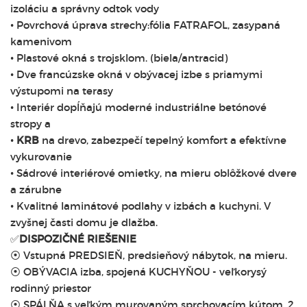
izoláciu a správny odtok vody
• Povrchová úprava strechy:fólia FATRAFOL, zasypaná
kamenivom
• Plastové okná s trojsklom. (biela/antracid)
• Dve francúzske okná v obývacej izbe s priamymi
výstupomi na terasy
• Interiér dopĺňajú moderné industriálne betónové
stropy a
•
KRB
na drevo, zabezpečí tepelný komfort a efektívne
vykurovanie
• Sádrové interiérové omietky, na mieru oblôžkové dvere
a zárubne
• Kvalitné laminátové podlahy v izbách a kuchyni. V
zvyšnej časti domu je dlažba.
✅
DISPOZIČNÉ RIEŠENIE
⦿ Vstupná PREDSIEŇ, predsieňový nábytok, na mieru.
⦿ OBÝVACIA izba, spojená KUCHYŇOU - veľkorysý
rodinný priestor
⦿ SPÁLŇA s veľkým murovaným sprchovacím kútom. 2