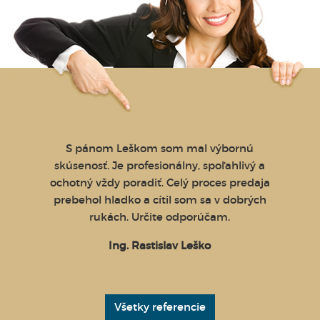
tékou,
S pánom Leškom som mal výbornú
Po ni
ovej
skúsenosť. Je profesionálny, spoľahlivý a
ko
denka
ochotný vždy poradiť. Celý proces predaja
poďako
ite
prebehol hladko a cítil som sa v dobrých
za jej
ĎAKUJEM
rukách. Určite odporúčam.
Bola mi
vašu
sk
Ing. Rastislav Leško
probl
príkla
na papi
na Sl
Všetky referencie
Zaru