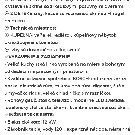
x vstavaná skriňa so zrkadlovými posuvnými dverami.
⦿ 2 DETSKÉ izby, každá so vstavanou skriňou +1 regál
na mieru.
⦿ Technická miestnosť
⦿ KÚPEĽŇA: vaňa, el. radiátor, kúpeľňový nábytok,
okno.Spojená s toaletou
⦿ Izby sú dostatočne veľké, svetlé.
✅
VYBAVENIE A ZARIADENIE
• Veľká kuchynská linka vyrobená na mieru s bohatým
odkladacím a pracovným priestorom.
• Kvalitné vstavané spotrebiče BOSCH: indukčná varná
doska, elektrická rúra, mikrovlnná rúra, digestor, širšia
umývačka riadu, veľká chladnička s mrazničkou
• Rohový gauč, stolík, televízor, moderné LED svietidlá,
jedálensky stôl so stoličkami, kvalitná práčka a sušička, ...
✅
INŽINIERSKE SIETE:
• Elektrický kotol 12 kW
• Zásobník teplej vody 120 l, expanzná nádoba, nástenná